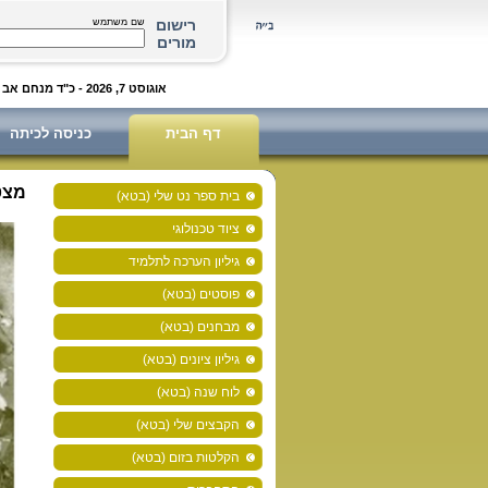
רישום
שם משתמש
מורים
אוגוסט 7, 2026 - כ"ד מנחם אב ה'תשפ"ו
דף הבית
כניסה לכיתה
מצטי
בית ספר נט שלי (בטא)
ציוד טכנולוגי
גיליון הערכה לתלמיד
פוסטים (בטא)
מבחנים (בטא)
גיליון ציונים (בטא)
לוח שנה (בטא)
הקבצים שלי (בטא)
הקלטות בזום (בטא)