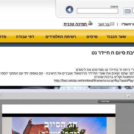
סיסמה
תמיכה טכנית
|
צור קשר
שער הכבוד
פרסים
רשימת התלמידים
דפי עבודה
מדרי
ת סיום ח חיידר נט
י כיתה ח' בחיידר נט מסיימים את לימודם
לפני שהם יוצאים את שערי החיידר הוירטואלי ועוברים אל הישיבה - הם נאספו יחד עם המחנך למסיב
תמונות וקליפ ברכות שהכינו
http://fast.wistia.net/embed/iframe/ocscqrrfkp?autoPlay