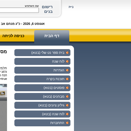
רישום
שם משתמש
בנים
אוגוסט 6, 2026 - כ"ג מנחם אב ה'תשפ"ו
דף הבית
כניסה לכיתה
מסיב
בית ספר נט שלי (בטא)
לוח שנה
תלמיד
הגדרות
ורגע 
הנה ה
תוכנת בקרה
=true
פוסטים (בטא)
מבחנים (בטא)
גיליון ציונים (בטא)
לוח שנה (בטא)
התחברות