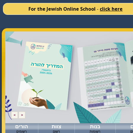
For the Jewish Online School
-
click here
<
>
בנות
צוות
הורים
ם
רשומות
רשום
רשומים